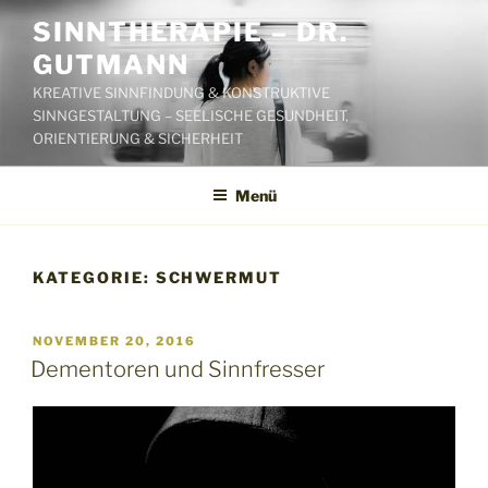
Zum
SINNTHERAPIE – DR.
Inhalt
GUTMANN
springen
KREATIVE SINNFINDUNG & KONSTRUKTIVE
SINNGESTALTUNG – SEELISCHE GESUNDHEIT,
ORIENTIERUNG & SICHERHEIT
Menü
KATEGORIE:
SCHWERMUT
VERÖFFENTLICHT
NOVEMBER 20, 2016
AM
Dementoren und Sinnfresser