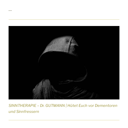
…
SINNTHERAPIE – Dr. GUTMANN | Hütet Euch vor Dementoren
und Sinnfressern