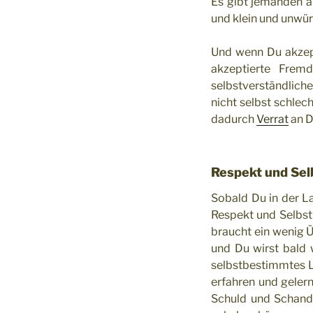
Es gibt jemanden a
und klein und unwürd
Und wenn Du akzept
akzeptierte Frem
selbstverständlich
nicht selbst schlec
dadurch
Verrat
an Di
Respekt und Sel
Sobald Du in der L
Respekt und Selbst
braucht ein wenig 
und Du wirst bald 
selbstbestimmtes L
erfahren und gelern
Schuld und Schand