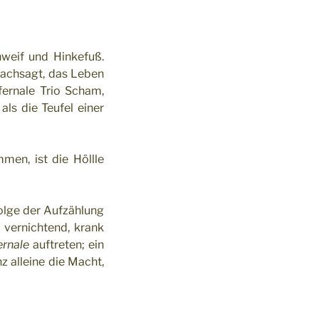
hweif und Hinkefuß.
nachsagt, das Leben
ernale Trio Scham,
ls die Teufel einer
en, ist die Höllle
olge der Aufzählung
 vernichtend, krank
ernale
auftreten; ein
 alleine die Macht,