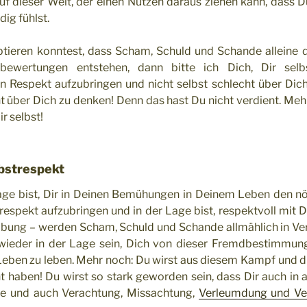
uf dieser Welt, der einen Nutzen daraus ziehen kann, dass D
ig fühlst.
ieren konntest, dass Scham, Schuld und Schande alleine d
dbewertungen entstehen, dann bitte ich Dich, Dir sel
en Respekt aufzubringen und nicht selbst schlecht über Dic
ht über Dich zu denken! Denn das hast Du nicht verdient. Me
r selbst!
bstrespekt
age bist, Dir in Deinen Bemühungen in Deinem Leben den n
respekt aufzubringen und in der Lage bist, respektvoll mit 
Übung – werden Scham, Schuld und Schande allmählich in Ve
wieder in der Lage sein, Dich von dieser Fremdbestimmun
eben zu leben. Mehr noch: Du wirst aus diesem Kampf und di
t haben! Du wirst so stark geworden sein, dass Dir auch in 
e und auch Verachtung, Missachtung,
Verleumdung und Ve