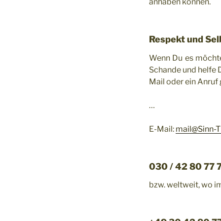
anhaben können.
Respekt und Sel
Wenn Du es möchtes
Schande und helfe D
Mail oder ein Anruf
…
E-Mail:
mail@Sinn-T
030 / 42 80 77 
bzw. weltweit, wo i