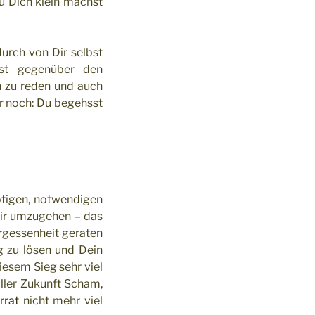
u Dich klein machst
urch von Dir selbst
bst gegenüber den
h zu reden und auch
hr noch: Du begehsst
ötigen, notwendigen
Dir umzugehen – das
rgessenheit geraten
g zu lösen und Dein
esem Sieg sehr viel
aller Zukunft Scham,
rrat
nicht mehr viel