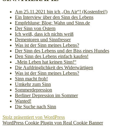
Am 25.11.2021 bin ich „On Air“! (Kostenfrei!)
Ein Interview über den Sinn des Lebens
Empfehlung: Blog: Wahn und Sinn.de
Der Sinn von Ostern
Ich weiß, dass ich nichts weiß
Dementoren und Sinnfresser
Was ist der Sinn meines Lebens?
Der Sinn des Lebens und der Biss eines Hundes
Den Sinn des Lebens einfach kaufen!
„Mein Leben hat keinen Sinn!“
Die Aufdringlichkeit des Widerwärtigen
Was ist der Sinn meines Lebens?
Sinn macht froh!
Umkehr zum Sinn
Sommerdepression
Berliner Depression im Sommer
Wanted!
Die Suche nach Sinn
Stolz präsentiert von WordPress
WordPress Cookie Plugin von Real Cookie Banner