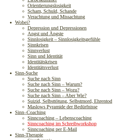
Orientierungslosigkeit
Scham, Schuld, Schande
Verachtung und Missachtung
Wobei?
Depression und Depressionen
Angst und Ängste
Sinnlosigkeit – Sinnlosigkeitsgefühle
Sinnkrisen
Sinnverlust
Sinn und Identität
Identitätskrisen
Identitätsverlust
Sinn-Suche
Suche nach Sinn
Suche nach Sinn – Warum?
Suche nach Sinn – Wozu?
Suche nach Sinn – Aber Wie?
Suizid, Selbsttötung, Selbstmord, Ehrentod
Maslows Pyramide der Bedürfnisse
Sinn–Coaching
Sinncoaching – Lebenscoaching
Sinncoaching im Schreibworkshop
Sinncoaching per E-Mail
Sinn-Therapie