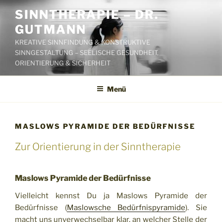
Zum
SINNTHERAPIE – DR.
Inhalt
GUTMANN
springen
KREATIVE SINNFINDUNG & KONSTRUKTIVE
SINNGESTALTUNG – SEELISCHE GESUNDHEIT,
ORIENTIERUNG & SICHERHEIT
Menü
MASLOWS PYRAMIDE DER BEDÜRFNISSE
Zur Orientierung in der Sinntherapie
Maslows Pyramide der Bedürfnisse
Vielleicht kennst Du ja Maslows Pyramide der
Bedürfnisse (
Maslowsche Bedürfnispyramide
). Sie
macht uns unverwechselbar klar, an welcher Stelle der