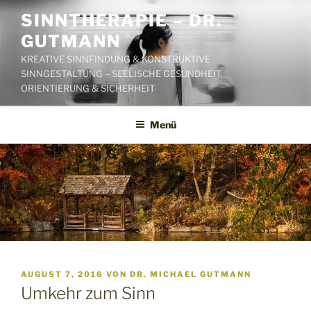
Zum
SINNTHERAPIE – DR.
Inhalt
GUTMANN
springen
KREATIVE SINNFINDUNG & KONSTRUKTIVE
SINNGESTALTUNG – SEELISCHE GESUNDHEIT,
ORIENTIERUNG & SICHERHEIT
Menü
VERÖFFENTLICHT
AUGUST 7, 2016
VON
DR. MICHAEL GUTMANN
AM
Umkehr zum Sinn