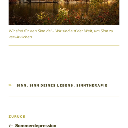
Wir sind für den Sinn da! – Wir sind auf der Welt, um Sinn zu
verwirklichen.
KATEGORIEN
SINN
,
SINN DEINES LEBENS
,
SINNTHERAPIE
Beitragsnavigation
Vorheriger
ZURÜCK
Beitrag
Sommerdepression