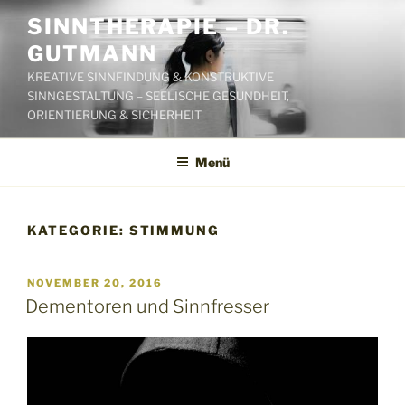
Zum
SINNTHERAPIE – DR.
Inhalt
GUTMANN
springen
KREATIVE SINNFINDUNG & KONSTRUKTIVE
SINNGESTALTUNG – SEELISCHE GESUNDHEIT,
ORIENTIERUNG & SICHERHEIT
Menü
KATEGORIE:
STIMMUNG
VERÖFFENTLICHT
NOVEMBER 20, 2016
AM
Dementoren und Sinnfresser