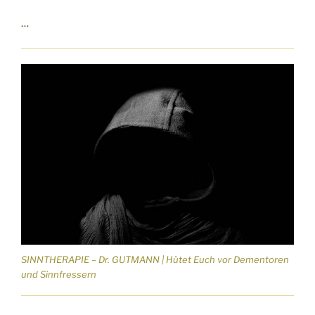
…
SINNTHERAPIE – Dr. GUTMANN | Hütet Euch vor Dementoren
und Sinnfressern