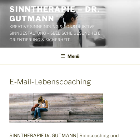
Zum
SINNTHERAPIE – DR.
Inhalt
GUTMANN
springen
KREATIVE SINNFINDUNG & KONSTRUKTIVE
SINNGESTALTUNG – SEELISCHE GESUNDHEIT,
ORIENTIERUNG & SICHERHEIT
Menü
E-Mail-Lebenscoaching
SINNTHERAPIE Dr. GUTMANN | Sinncoaching und