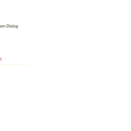
hen Dialog
p