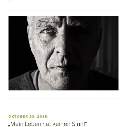
VERÖFFENTLICHT
OKTOBER 23, 2016
AM
„Mein Leben hat keinen Sinn!“