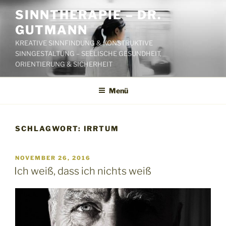
Zum
SINNTHERAPIE – DR.
Inhalt
GUTMANN
springen
KREATIVE SINNFINDUNG & KONSTRUKTIVE
SINNGESTALTUNG – SEELISCHE GESUNDHEIT,
ORIENTIERUNG & SICHERHEIT
Menü
SCHLAGWORT:
IRRTUM
VERÖFFENTLICHT
NOVEMBER 26, 2016
AM
Ich weiß, dass ich nichts weiß