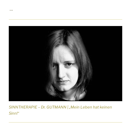
…
SINNTHERAPIE – Dr. GUTMANN | „Mein Leben hat keinen
Sinn!“