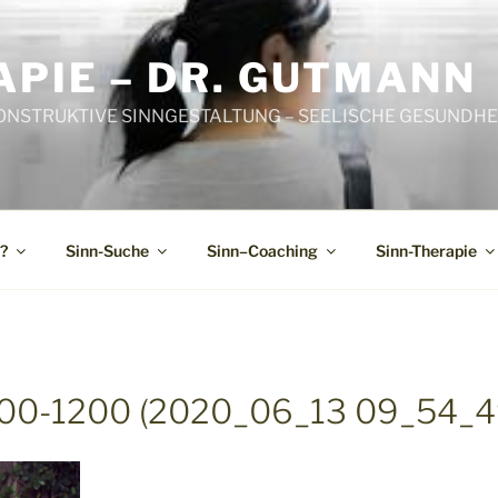
PIE – DR. GUTMANN
ONSTRUKTIVE SINNGESTALTUNG – SEELISCHE GESUNDHEI
?
Sinn-Suche
Sinn–Coaching
Sinn-Therapie
000-1200 (2020_06_13 09_54_4