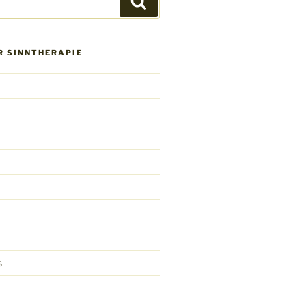
Suchen
R SINNTHERAPIE
s