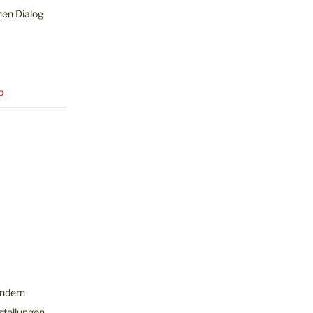
hen Dialog
p
ändern
stellungen