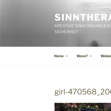
Zum
Inhalt
SINNTHERA
springen
KREATIVE SINNFINDUNG & K
SICHERHEIT
Home
Wann?
Wobei
girl-470568_2